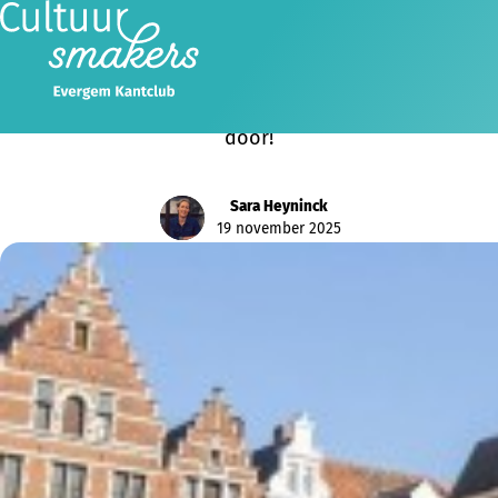
Cultuursmakers gaat door!
Ondanks de stopzetting van de subsidiëring vanaf
2026 door de Vlaamse Regering gaat Cultuursmakers
door!
Sara Heyninck
19 november 2025