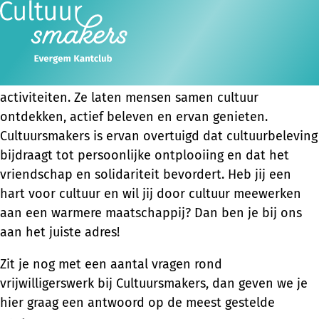
Vrijwilliger zijn bij Cultuursmakers, wat betekent dat?
Cultuursmakers is een sociaal-culturele vereniging die
Ope
Zoeken
bestaat voor en dankzij vrijwilligers. Onze vrijwilligers
men
organiseren in Vlaanderen en Brussel culturele
activiteiten. Ze laten mensen samen cultuur
ontdekken, actief beleven en ervan genieten.
Cultuursmakers is ervan overtuigd dat cultuurbeleving
bijdraagt tot persoonlijke ontplooiing en dat het
vriendschap en solidariteit bevordert. Heb jij een
hart voor cultuur en wil jij door cultuur meewerken
aan een warmere maatschappij? Dan ben je bij ons
aan het juiste adres!
Zit je nog met een aantal vragen rond
vrijwilligerswerk bij Cultuursmakers, dan geven we je
hier graag een antwoord op de meest gestelde