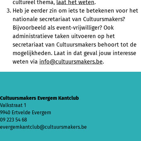
cultureel thema,
laat het weten
.
Heb je eerder zin om iets te betekenen voor het
nationale secretariaat van Cultuursmakers?
Bijvoorbeeld als event-vrijwilliger? Ook
administratieve taken uitvoeren op het
secretariaat van Cultuursmakers behoort tot de
mogelijkheden. Laat in dat geval jouw interesse
weten via
info@cultuursmakers.be
.
Cultuursmakers Evergem Kantclub
Valkstraat 1
9940 Ertvelde Evergem
09 223 54 68
evergemkantclub@cultuursmakers.be