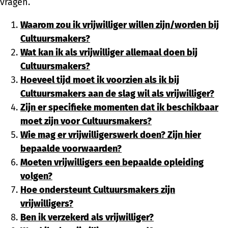
vragen.
Waarom zou ik vrijwilliger willen zijn/worden bij
Cultuursmakers?
Wat kan ik als vrijwilliger allemaal doen bij
Cultuursmakers?
Hoeveel tijd moet ik voorzien als ik bij
Cultuursmakers aan de slag wil als vrijwilliger?
Zijn er specifieke momenten dat ik beschikbaar
moet zijn voor Cultuursmakers?
Wie mag er vrijwilligerswerk doen? Zijn hier
bepaalde voorwaarden?
Moeten vrijwilligers een bepaalde opleiding
volgen?
Hoe ondersteunt Cultuursmakers zijn
vrijwilligers?
Ben ik verzekerd als vrijwilliger?